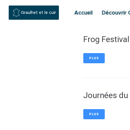
contenu
principal
Accueil
Découvrir 
Graulhet et le cuir
Frog Festival
PLUS
Journées du 
PLUS