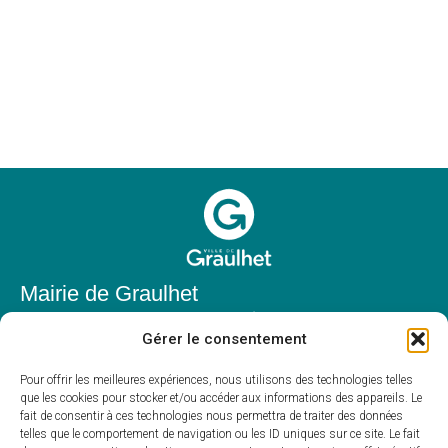
Mairie de Graulhet
Place Elie Théophile,
Gérer le consentement
81300 Graulhet
05 63 42 85 50
Pour offrir les meilleures expériences, nous utilisons des technologies telles
que les cookies pour stocker et/ou accéder aux informations des appareils. Le
mairie@mairie-graulhet.fr
fait de consentir à ces technologies nous permettra de traiter des données
Horaires d'ouverture
telles que le comportement de navigation ou les ID uniques sur ce site. Le fait