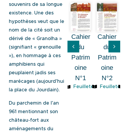
souvenirs de sa longue
existence. Une des
hypothèses veut que le
nom de la cité soit un
Cahier
Ca
Cahier
dérivé de « Granolha »
du
du
(signifiant « grenouille
»), en hommage à ces
Patrim
Pa
Patrim
amphibiens qui
oine
o
oine
peuplaient jadis ses
N°2
N
N°1
marécages (aujourd’hui
Feuilleter
Fe
Feuilleter
la place du Jourdain).
Du parchemin de l’an
961 mentionnant son
château-fort aux
aménagements du