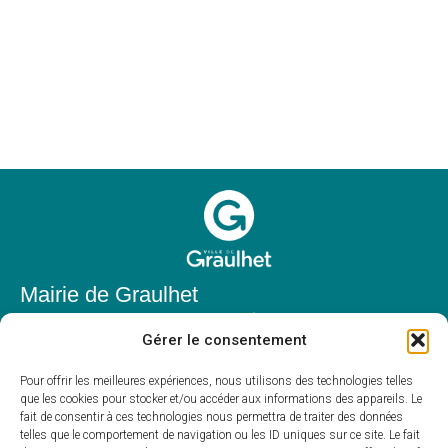
Mairie de Graulhet
Place Elie Théophile,
Gérer le consentement
81300 Graulhet
05 63 42 85 50
Pour offrir les meilleures expériences, nous utilisons des technologies telles
que les cookies pour stocker et/ou accéder aux informations des appareils. Le
mairie@mairie-graulhet.fr
fait de consentir à ces technologies nous permettra de traiter des données
Horaires d'ouverture
telles que le comportement de navigation ou les ID uniques sur ce site. Le fait