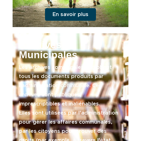
En savoir plus
Archives
Municipales
Les archives communales englobent
tous les documents produits par
l’administration communale. Ces
archives sont publiques,
imprescriptibles et inaliénables.
Elles sont utilisées par l’administration
pour gérer les affaires communales,
par les citoyens pour prouver des
droits (par exemple, à travers l’état