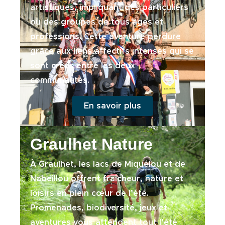
artistiques, impliquant des particuliers
ou des groupes de tous âges et
professions. Cette aventure perdure
grâce aux liens affectifs intenses qui se
sont créés entre les deux
communautés.
En savoir plus
Graulhet Nature
À Graulhet, les lacs de Miquélou et de
Nabeillou offrent fraîcheur, nature et
loisirs en plein cœur de l’été.
Promenades, biodiversité, jeux et
aventures vous attendent tout l’été