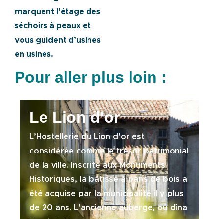
marquent l’étage des
séchoirs à peaux et
vous guident d’usines
en usines.
Pour aller plus loin :
Le Lion d'or
L’Hostellerie du Lion d’or est
considérée comme le trésor patrimonial
de la ville. Inscrite aux Monuments
Historiques, la bâtisse à pans de bois a
été acquise par la municipalité il y plus
de 20 ans. L’ancienne auberge, où dîna