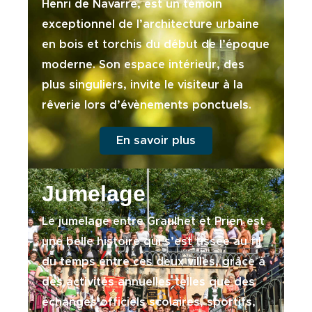
Henri de Navarre, est un témoin
exceptionnel de l’architecture urbaine
en bois et torchis du début de l’époque
moderne. Son espace intérieur, des
plus singuliers, invite le visiteur à la
rêverie lors d’évènements ponctuels.
En savoir plus
Jumelage
Le jumelage entre Graulhet et Prien est
une belle histoire qui s’est tissée au fil
du temps entre ces deux villes, grâce à
des activités annuelles telles que des
échanges officiels scolaires, sportifs,