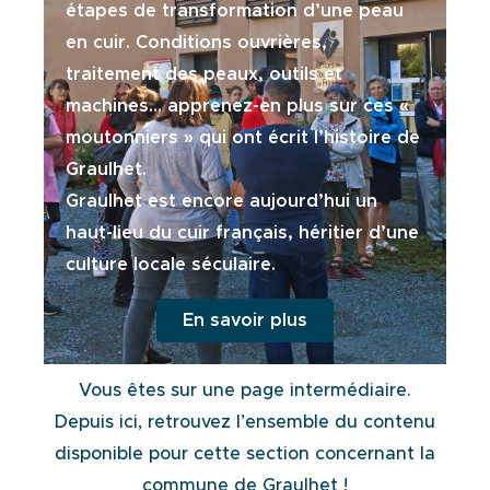
étapes de transformation d’une peau
en cuir. Conditions ouvrières,
traitement des peaux, outils et
machines… apprenez-en plus sur ces «
moutonniers » qui ont écrit l’histoire de
Graulhet.
Graulhet est encore aujourd’hui un
haut-lieu du cuir français, héritier d’une
culture locale séculaire.
En savoir plus
Vous êtes sur une page intermédiaire.
Depuis ici, retrouvez l’ensemble du contenu
disponible pour cette section concernant la
commune de Graulhet !