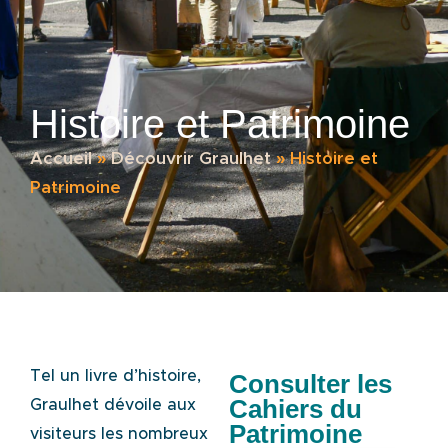
Histoire et Patrimoine
Accueil
»
Découvrir Graulhet
»
Histoire et
Patrimoine
Tel un livre d’histoire,
Consulter les
Cahiers du
Graulhet dévoile aux
Patrimoine
visiteurs les nombreux