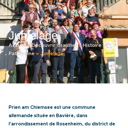
Jumelage
Accueil
»
Découvrir Graulhet
»
Histoire et
Patrimoine
»
Jumelage
Prien am Chiemsee est une commune
allemande située en Bavière, dans
l’arrondissement de Rosenheim, du district de