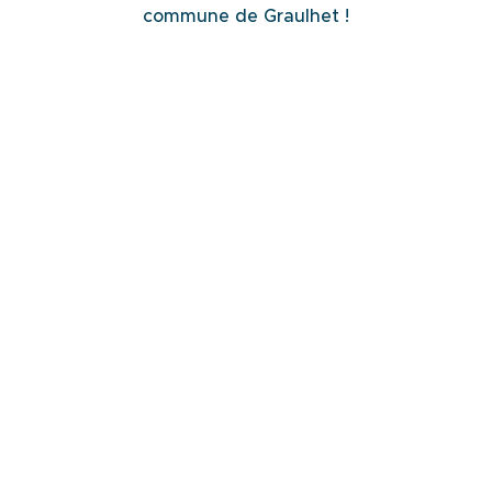
commune de Graulhet !
Vie de l'assemblée