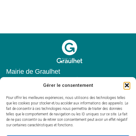
Mairie de Graulhet
Place Elie Théophile,
Gérer le consentement
81300 Graulhet
05 63 42 85 50
Pour offrir les meilleures expériences, nous utilisons des technologies telles
que les cookies pour stocker et/ou accéder aux informations des appareils. Le
mairie@mairie-graulhet.fr
fait de consentir à ces technologies nous permettra de traiter des données
Horaires d'ouverture
telles que le comportement de navigation ou les ID uniques sur ce site. Le fait
de ne pas consentir ou de retirer son consentement peut avoir un effet négatif
Du lundi au vendredi :
sur certaines caractéristiques et fonctions.
8h00 – 12h00 et 13h30 – 17h30