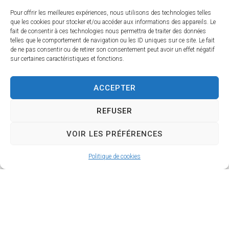
AMICALE DES DONNEURS
DE SANG BENEVOLES DU
Pour offrir les meilleures expériences, nous utilisons des technologies telles
que les cookies pour stocker et/ou accéder aux informations des appareils. Le
GRAULHETOIS
fait de consentir à ces technologies nous permettra de traiter des données
yvette.belliere@gmail.com
telles que le comportement de navigation ou les ID uniques sur ce site. Le fait
de ne pas consentir ou de retirer son consentement peut avoir un effet négatif
CHEZ LINE MAZENS 2 RUE
sur certaines caractéristiques et fonctions.
PIERRE BOULADE 81300
GRAULHET
ACCEPTER
06 50 52 28 49
REFUSER
Nom du président : CASALS MARIE-
CLAUDE
VOIR LES PRÉFÉRENCES
marieclaude.casals@gmail.com
06 23 17 39 34
Politique de cookies
AMICALE DES SAPEURS
POMPIERS GRAULHET