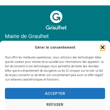
Mairie de Graulhet
Place Elie Théophile,
Gérer le consentement
81300 Graulhet
05 63 42 85 50
Pour offrir les meilleures expériences, nous utilisons des technologies telles
que les cookies pour stocker et/ou accéder aux informations des appareils. Le
mairie@mairie-graulhet.fr
fait de consentir à ces technologies nous permettra de traiter des données
Horaires d'ouverture
telles que le comportement de navigation ou les ID uniques sur ce site. Le fait
de ne pas consentir ou de retirer son consentement peut avoir un effet négatif
Du lundi au vendredi :
sur certaines caractéristiques et fonctions.
8h00 – 12h00 et 13h30 – 17h30
Fermé le samedi et dimanche
ACCEPTER
REFUSER