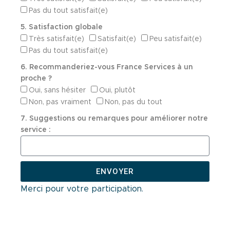
Pas du tout satisfait(e)
5. Satisfaction globale
Très satisfait(e)
Satisfait(e)
Peu satisfait(e)
Pas du tout satisfait(e)
6. Recommanderiez-vous France Services à un
proche ?
Oui, sans hésiter
Oui, plutôt
Non, pas vraiment
Non, pas du tout
7. Suggestions ou remarques pour améliorer notre
service :
ENVOYER
A
Merci pour votre participation.
l
t
e