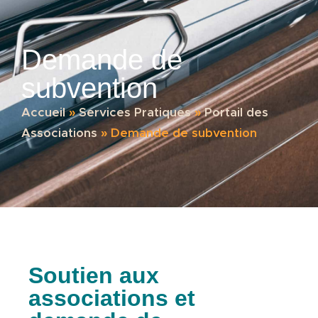
Demande de
subvention
Accueil
»
Services Pratiques
»
Portail des
Associations
»
Demande de subvention
Soutien aux
associations et