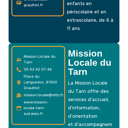
enfants en
graulhet.fr
périscolaire et en
extrascolaire, de 6 à
11 ans.
Mission
Mission Locale du
Locale du
Tarn
Tarn
05 63 42 07 44
Place du
Languedoc, 81300
La Mission Locale
Graulhet
du Tarn offre des
mission.locale@mlts.fr
services d’accueil,
www.mission-
d’information,
locale-tarn-
sud.asso.fr
d’orientation
et
d’accompagnem