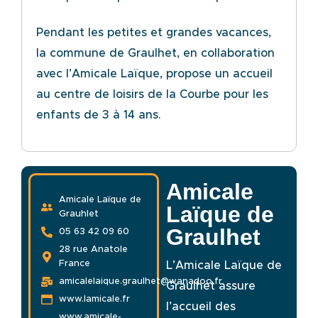
Pendant les petites et grandes vacances,
la commune de Graulhet, en collaboration
avec l’Amicale
Laïque, propose un accueil
au centre de loisirs de la Courbe pour les
enfants de 3 à 14 ans.
Amicale
Amicale Laïque de
Laïque de
Grauhlet
Graulhet
05 63 42 09 60
28 rue Anatole
France
L’Amicale Laïque de
amicalelaique.graulhet@wanadoo.fr
Graulhet assure
www.lamicale.fr
l’accueil des
www.amicale-