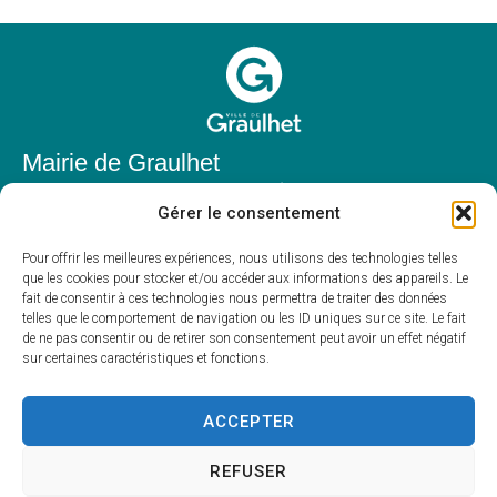
Mairie de Graulhet
Place Elie Théophile,
Gérer le consentement
81300 Graulhet
05 63 42 85 50
Pour offrir les meilleures expériences, nous utilisons des technologies telles
que les cookies pour stocker et/ou accéder aux informations des appareils. Le
mairie@mairie-graulhet.fr
fait de consentir à ces technologies nous permettra de traiter des données
Horaires d'ouverture
telles que le comportement de navigation ou les ID uniques sur ce site. Le fait
de ne pas consentir ou de retirer son consentement peut avoir un effet négatif
Du lundi au vendredi :
sur certaines caractéristiques et fonctions.
8h00 – 12h00 et 13h30 – 17h30
Fermé le samedi et dimanche
ACCEPTER
REFUSER