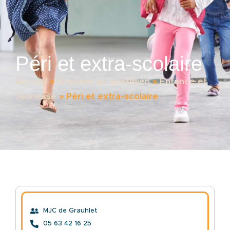
Péri et extra-scolaire
Accueil
»
Graulhet au quotidien
»
Enfance et
Jeunesse
»
Péri et extra-scolaire
MJC de Grauhlet
05 63 42 16 25