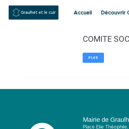
contenu
principal
Accueil
Découvrir 
Graulhet et le cuir
COMITE SO
PLUS
Mairie de Graulh
Place Elie Théophile,