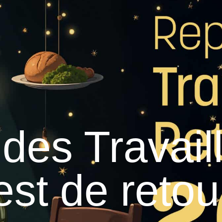
raulhet
Vie municipale
Graulhet au quotidien
des Travail
est de retou