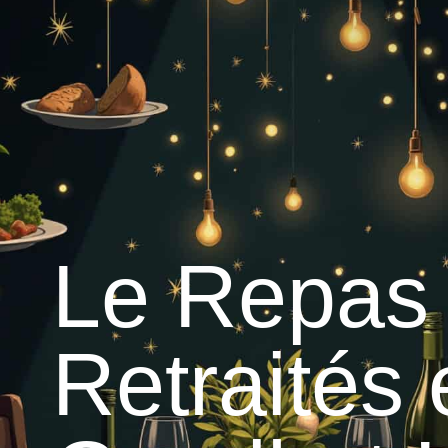
contenu
principal
Accueil
Découvrir G
Graulhet et le cuir
Le Repas 
Retraités 