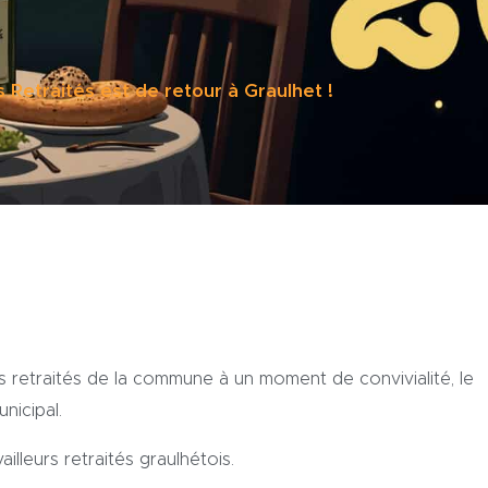
 Retraités est de retour à Graulhet !
leurs retraités de la commune à un moment de convivialité, le
nicipal.
illeurs retraités graulhétois.