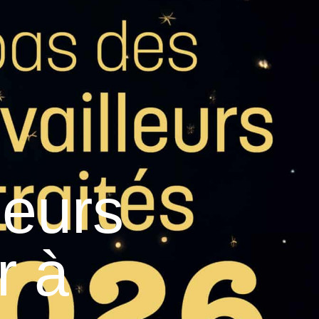
26
°C
Services pratiques
leurs
r à