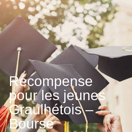
contenu
principal
Récompense
pour les jeunes
Graulhétois –
Bourse