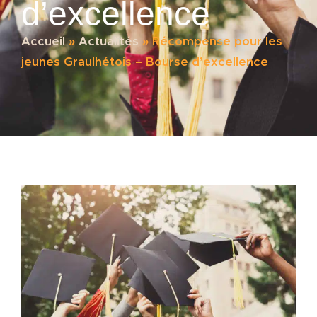
d’excellence
Accueil
»
Actualités
»
Récompense pour les
jeunes Graulhétois – Bourse d’excellence