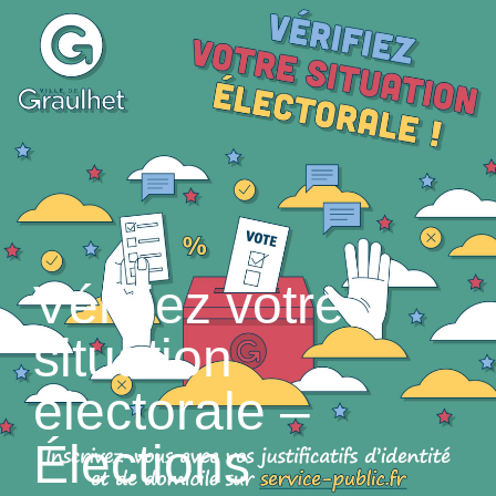
contenu
principal
Vérifiez votre
situation
électorale –
Élections