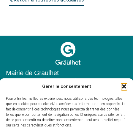
Retour à toutes les actualités
Mairie de Graulhet
Place Elie Théophile,
Gérer le consentement
81300 Graulhet
05 63 42 85 50
Pour offrir les meilleures expériences, nous utilisons des technologies telles
que les cookies pour stocker et/ou accéder aux informations des appareils. Le
mairie@mairie-graulhet.fr
fait de consentir à ces technologies nous permettra de traiter des données
Horaires d'ouverture
telles que le comportement de navigation ou les ID uniques sur ce site. Le fait
de ne pas consentir ou de retirer son consentement peut avoir un effet négatif
Du lundi au vendredi :
sur certaines caractéristiques et fonctions.
8h00 – 12h00 et 13h30 – 17h30