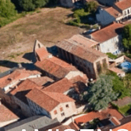
contenu
principal
Accueil
Découvrir 
Graulhet et le cuir