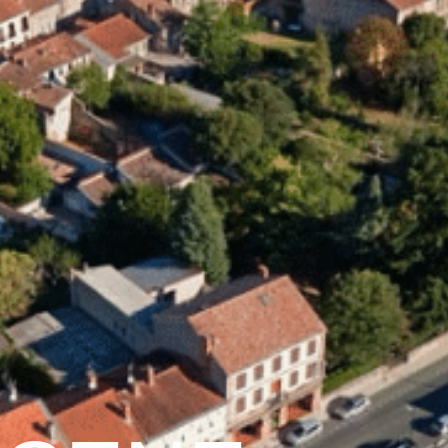
Graulhet
Vie municipale
Graulhet au quotidie