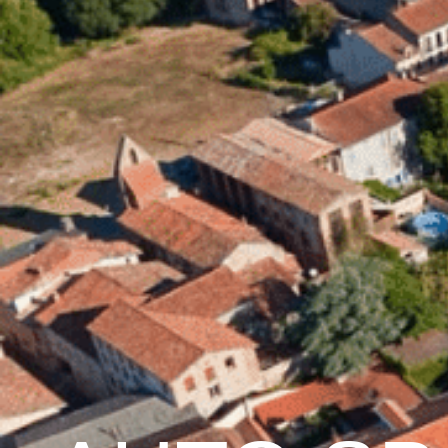
contenu
principal
Accueil
Découvrir G
Graulhet et le cuir