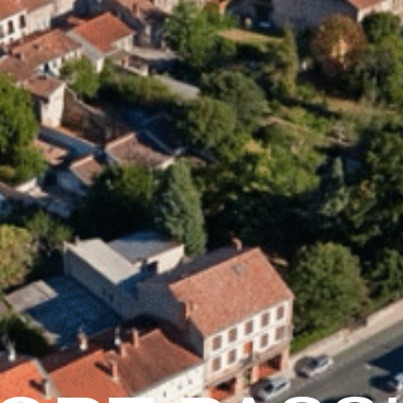
raulhet
Vie municipale
Graulhet au quotidien