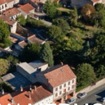
Graulhet
Vie municipale
Graulhet au quotidie