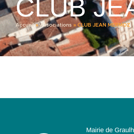
CLUB JE
Accueil
»
Associations
»
CLUB JEAN MERMOZ
Mairie de Graulh