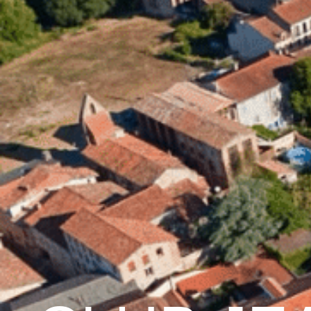
contenu
principal
Accueil
Découvrir 
Graulhet et le cuir