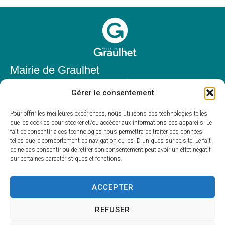
Mairie de Graulhet
Place Elie Théophile,
Gérer le consentement
81300 Graulhet
05 63 42 85 50
Pour offrir les meilleures expériences, nous utilisons des technologies telles
que les cookies pour stocker et/ou accéder aux informations des appareils. Le
mairie@mairie-graulhet.fr
fait de consentir à ces technologies nous permettra de traiter des données
Horaires d'ouverture
telles que le comportement de navigation ou les ID uniques sur ce site. Le fait
de ne pas consentir ou de retirer son consentement peut avoir un effet négatif
Du lundi au vendredi :
sur certaines caractéristiques et fonctions.
8h00 – 12h00 et 13h30 – 17h30
Fermé le samedi et dimanche
ACCEPTER
REFUSER