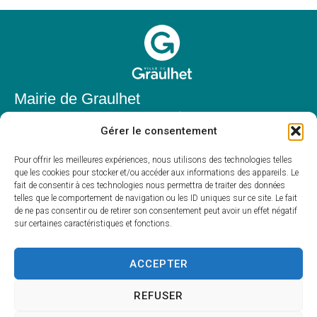
Mairie de Graulhet
Place Elie Théophile,
Gérer le consentement
81300 Graulhet
05 63 42 85 50
Pour offrir les meilleures expériences, nous utilisons des technologies telles
que les cookies pour stocker et/ou accéder aux informations des appareils. Le
mairie@mairie-graulhet.fr
fait de consentir à ces technologies nous permettra de traiter des données
Horaires d'ouverture
telles que le comportement de navigation ou les ID uniques sur ce site. Le fait
de ne pas consentir ou de retirer son consentement peut avoir un effet négatif
Du lundi au vendredi :
sur certaines caractéristiques et fonctions.
8h00 – 12h00 et 13h30 – 17h30
Fermé le samedi et dimanche
ACCEPTER
REFUSER