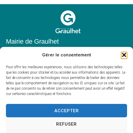
Mairie de Graulhet
Place Elie Théophile,
Gérer le consentement
81300 Graulhet
05 63 42 85 50
Pour offrir les meilleures expériences, nous utilisons des technologies telles
que les cookies pour stocker et/ou accéder aux informations des appareils. Le
mairie@mairie-graulhet.fr
fait de consentir à ces technologies nous permettra de traiter des données
Horaires d'ouverture
telles que le comportement de navigation ou les ID uniques sur ce site. Le fait
de ne pas consentir ou de retirer son consentement peut avoir un effet négatif
Du lundi au vendredi :
sur certaines caractéristiques et fonctions.
8h00 – 12h00 et 13h30 – 17h30
Fermé le samedi et dimanche
ACCEPTER
REFUSER