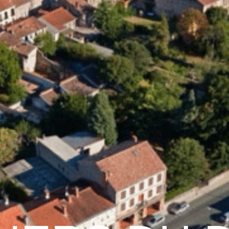
raulhet
Vie municipale
Graulhet au quotidien