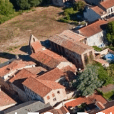
contenu
principal
Accueil
Découvrir G
Graulhet et le cuir