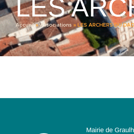
LES ARC
Accueil
»
Associations
»
LES ARCHERS DU DA
Mairie de Graulh