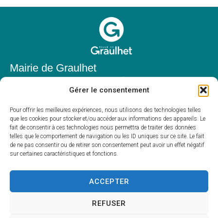
Mairie de Graulhet
Place Elie Théophile,
Gérer le consentement
81300 Graulhet
05 63 42 85 50
Pour offrir les meilleures expériences, nous utilisons des technologies telles
que les cookies pour stocker et/ou accéder aux informations des appareils. Le
mairie@mairie-graulhet.fr
fait de consentir à ces technologies nous permettra de traiter des données
Horaires d'ouverture
telles que le comportement de navigation ou les ID uniques sur ce site. Le fait
de ne pas consentir ou de retirer son consentement peut avoir un effet négatif
Du lundi au vendredi :
sur certaines caractéristiques et fonctions.
8h00 – 12h00 et 13h30 – 17h30
Fermé le samedi et dimanche
ACCEPTER
REFUSER