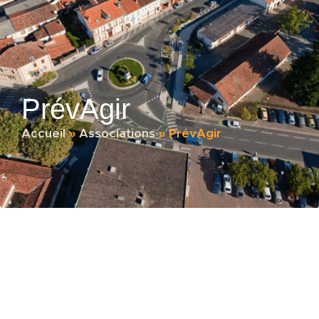
PrévAgir
Accueil
»
Associations
»
PrévAgir