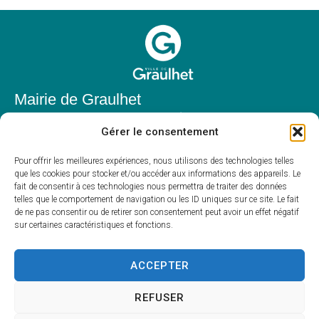
Mairie de Graulhet
Place Elie Théophile,
Gérer le consentement
81300 Graulhet
05 63 42 85 50
Pour offrir les meilleures expériences, nous utilisons des technologies telles
que les cookies pour stocker et/ou accéder aux informations des appareils. Le
mairie@mairie-graulhet.fr
fait de consentir à ces technologies nous permettra de traiter des données
Horaires d'ouverture
telles que le comportement de navigation ou les ID uniques sur ce site. Le fait
de ne pas consentir ou de retirer son consentement peut avoir un effet négatif
Du lundi au vendredi :
sur certaines caractéristiques et fonctions.
8h00 – 12h00 et 13h30 – 17h30
Fermé le samedi et dimanche
ACCEPTER
REFUSER