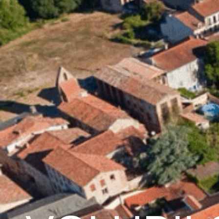
contenu
principal
Accueil
Découvrir 
Graulhet et le cuir