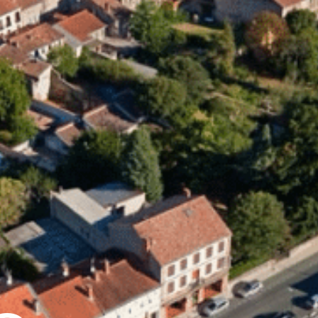
Graulhet
Vie municipale
Graulhet au quotidie