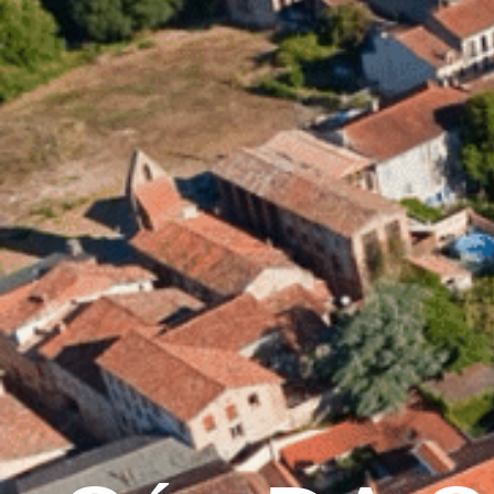
contenu
principal
Accueil
Découvrir 
Graulhet et le cuir