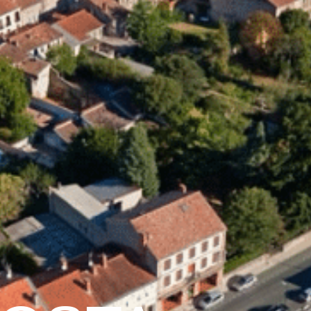
Graulhet
Vie municipale
Graulhet au quotidie