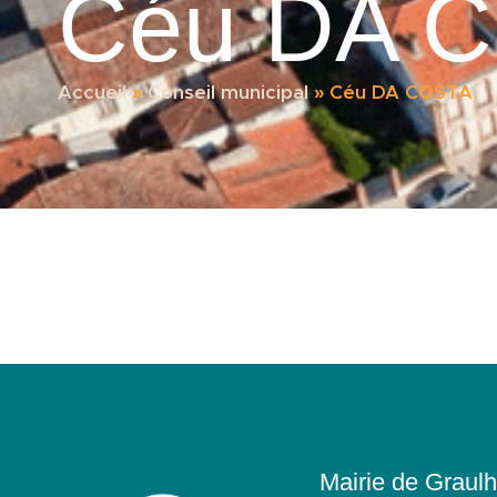
Céu DA 
Accueil
»
Conseil municipal
»
Céu DA COSTA
Mairie de Graulh