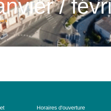
nvier / févr
mars
et
Horaires d'ouverture