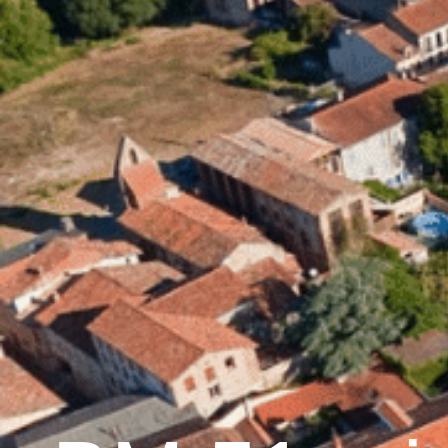
contenu
principal
Accueil
Découvrir 
Graulhet et le cuir