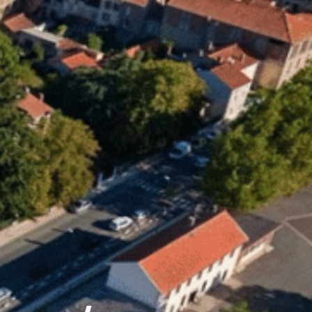
14
°C
n
Services pratiques