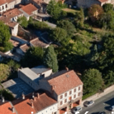
Graulhet
Vie municipale
Graulhet au quotidie