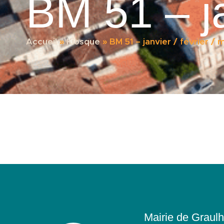
BM 51 – ja
Accueil
»
Kiosque
»
BM 51 – janvier / février / 
Mairie de Graulh