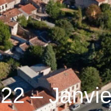
raulhet
Vie municipale
Graulhet au quotidien
°22 – Janvie