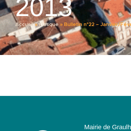
2013
Accueil
»
Kiosque
»
Bulletin n°22 – Janvier/Fév
Mairie de Graulh