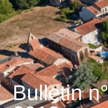
contenu
principal
Accueil
Découvrir G
Graulhet et le cuir
Bulletin n