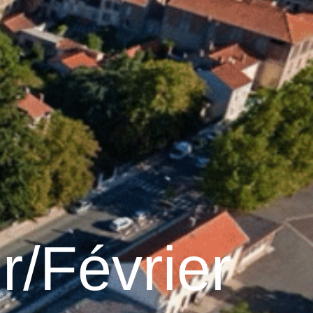
28
°C
Services pratiques
r/Février