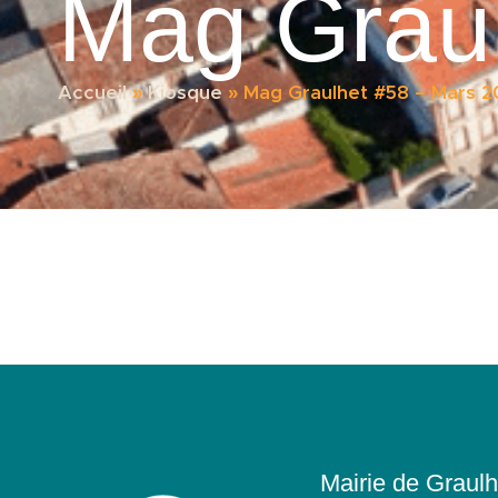
Mag Graul
Accueil
»
Kiosque
»
Mag Graulhet #58 – Mars 2
Mairie de Graulh