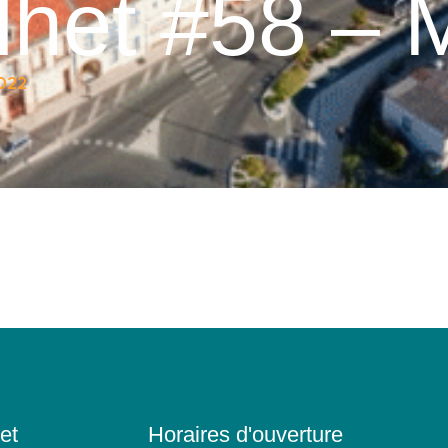
het #58 – 
022
et
Horaires d'ouverture