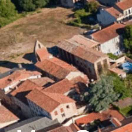
contenu
principal
Accueil
Découvrir 
Graulhet et le cuir