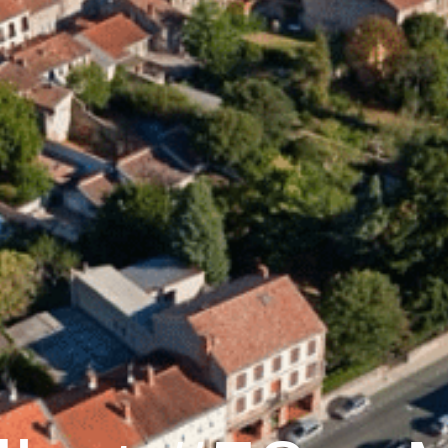
Graulhet
Vie municipale
Graulhet au quotidie