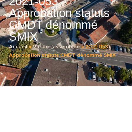
2021-053
Approbation statuts
CMDT dénommé
SMIX
Accueil
»
Vie de l'assemblée
»
2021-053
Approbation statuts CMDT dénommé SMIX