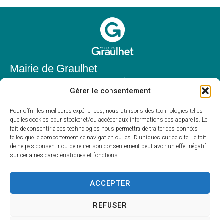
Mairie de Graulhet
Place Elie Théophile,
Gérer le consentement
81300 Graulhet
05 63 42 85 50
Pour offrir les meilleures expériences, nous utilisons des technologies telles
que les cookies pour stocker et/ou accéder aux informations des appareils. Le
mairie@mairie-graulhet.fr
fait de consentir à ces technologies nous permettra de traiter des données
Horaires d'ouverture
telles que le comportement de navigation ou les ID uniques sur ce site. Le fait
de ne pas consentir ou de retirer son consentement peut avoir un effet négatif
Du lundi au vendredi :
sur certaines caractéristiques et fonctions.
8h00 – 12h00 et 13h30 – 17h30
Fermé le samedi et dimanche
ACCEPTER
REFUSER