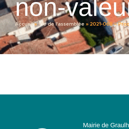
non-valeu
Accueil
»
Vie de l'assemblée
»
2021-068 – Prod
Mairie de Graulh