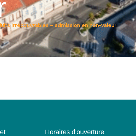
r
uits irrécouvrables – admission en non-valeur
et
Horaires d'ouverture