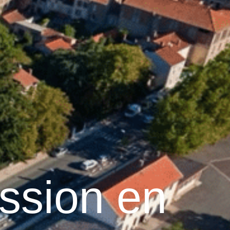
14
°C
n
Services pratiques
ission en