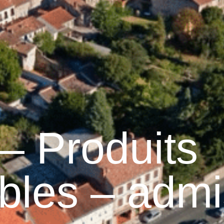
Graulhet
Vie municipale
Graulhet au quotidie
– Produits
ables – adm