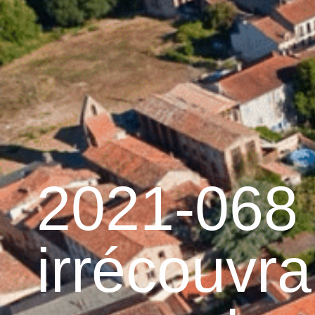
contenu
principal
Accueil
Découvrir 
Graulhet et le cuir
2021-068 
irrécouvr