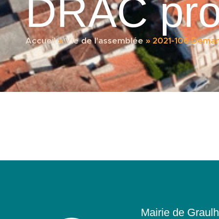
DRAC proj
Accueil
»
Vie de l'assemblée
»
2021-106 Demand
Mairie de Graulh