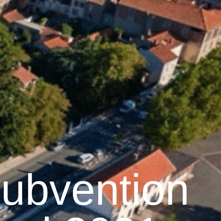
17
°C
n
Services pratiques
ubvention