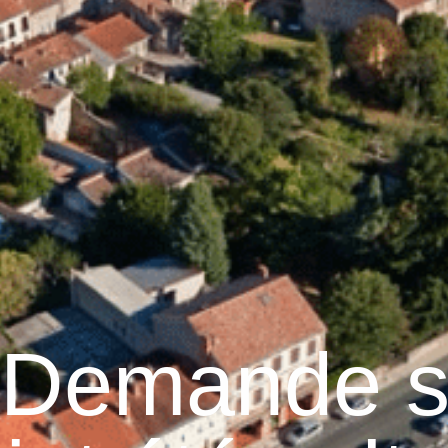
Graulhet
Vie municipale
Graulhet au quotidie
 Demande s