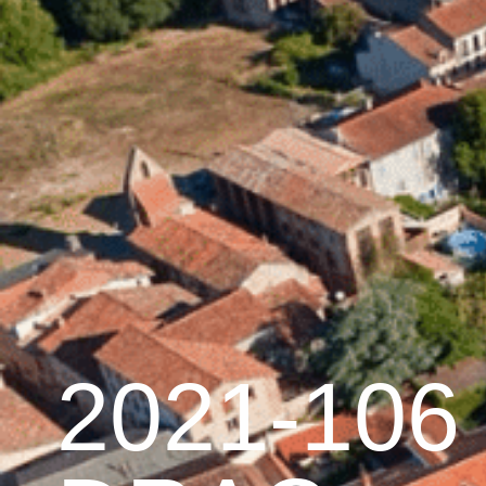
contenu
principal
Accueil
Découvrir 
Graulhet et le cuir
2021-106