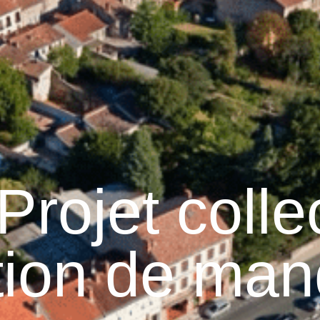
raulhet
Vie municipale
Graulhet au quotidien
Projet coll
ion de man