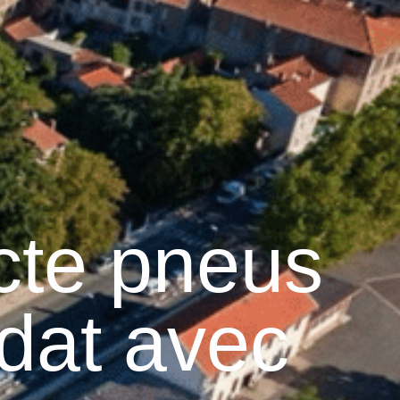
26
°C
Services pratiques
ecte pneus
dat avec