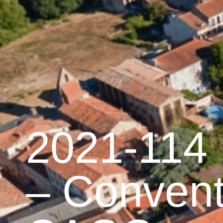
contenu
principal
Accueil
Découvrir G
Graulhet et le cuir
2021-114 
– Convent