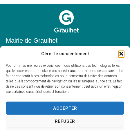
Mairie de Graulhet
Place Elie Théophile,
Gérer le consentement
81300 Graulhet
05 63 42 85 50
Pour offrir les meilleures expériences, nous utilisons des technologies telles
que les cookies pour stocker et/ou accéder aux informations des appareils. Le
mairie@mairie-graulhet.fr
fait de consentir à ces technologies nous permettra de traiter des données
Horaires d'ouverture
telles que le comportement de navigation ou les ID uniques sur ce site. Le fait
de ne pas consentir ou de retirer son consentement peut avoir un effet négatif
Du lundi au vendredi :
sur certaines caractéristiques et fonctions.
8h00 – 12h00 et 13h30 – 17h30
Fermé le samedi et dimanche
ACCEPTER
REFUSER