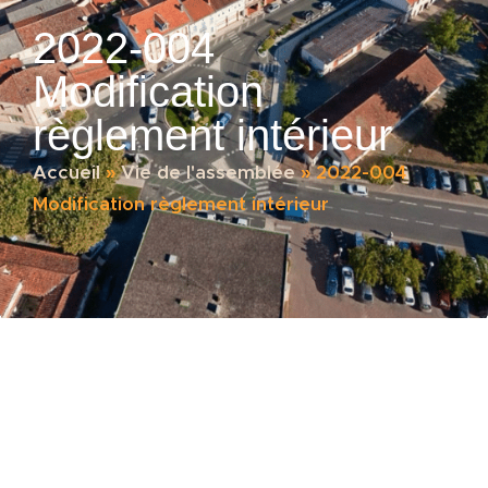
2022-004
Modification
règlement intérieur
Accueil
»
Vie de l'assemblée
»
2022-004
Modification règlement intérieur