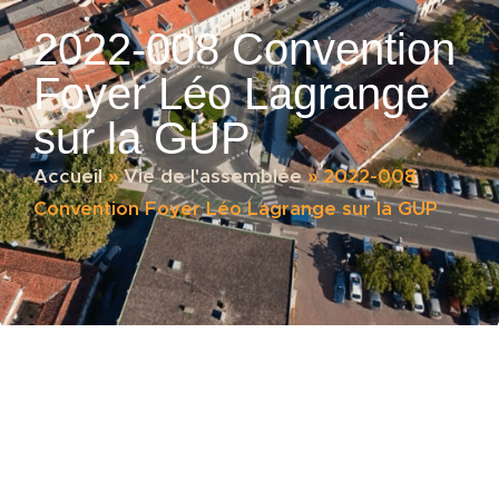
2022-008 Convention
Foyer Léo Lagrange
sur la GUP
Accueil
»
Vie de l'assemblée
»
2022-008
Convention Foyer Léo Lagrange sur la GUP