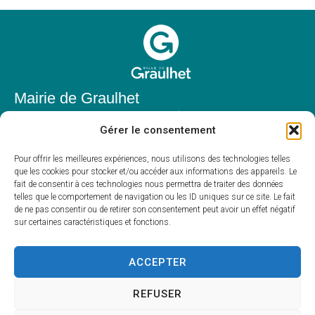
Mairie de Graulhet
Place Elie Théophile,
Gérer le consentement
81300 Graulhet
05 63 42 85 50
Pour offrir les meilleures expériences, nous utilisons des technologies telles
que les cookies pour stocker et/ou accéder aux informations des appareils. Le
mairie@mairie-graulhet.fr
fait de consentir à ces technologies nous permettra de traiter des données
Horaires d'ouverture
telles que le comportement de navigation ou les ID uniques sur ce site. Le fait
de ne pas consentir ou de retirer son consentement peut avoir un effet négatif
Du lundi au vendredi :
sur certaines caractéristiques et fonctions.
8h00 – 12h00 et 13h30 – 17h30
Fermé le samedi et dimanche
ACCEPTER
REFUSER