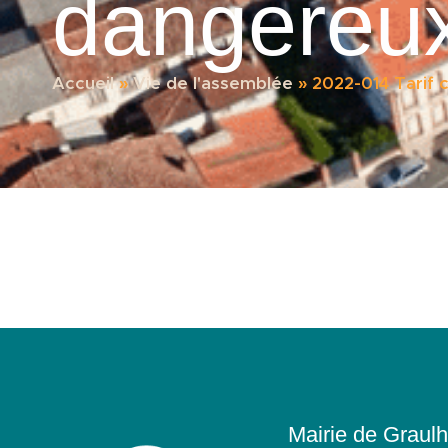
dangereu
Accueil
»
Vie de l'assemblée
»
2022-014 Tarif
Mairie de Graulh