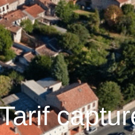
raulhet
Vie municipale
Graulhet au quotidien
Tarif captu