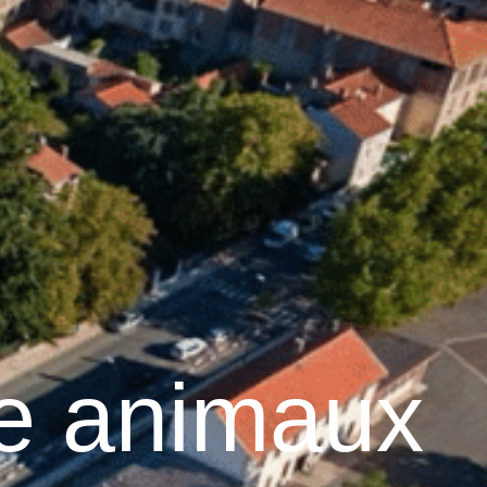
28
°C
Services pratiques
re animaux