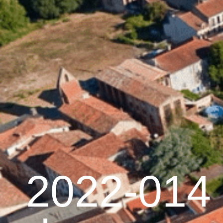
contenu
principal
Accueil
Découvrir G
Graulhet et le cuir
2022-014 