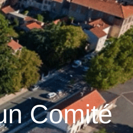
18
°C
n
Services pratiques
un Comité