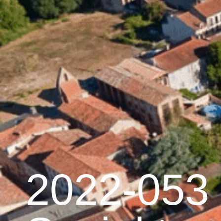
contenu
principal
Accueil
Découvrir 
Graulhet et le cuir
2022-053 