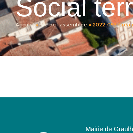
Social ter
Accueil
»
Vie de l'assemblée
»
2022-053 Créati
Mairie de Graulh