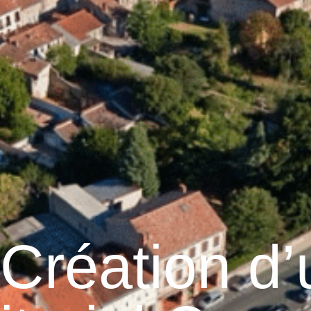
Graulhet
Vie municipale
Graulhet au quotidie
Création d’