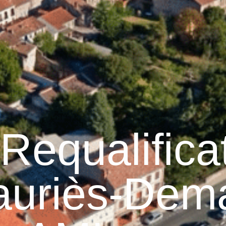
raulhet
Vie municipale
Graulhet au quotidien
Requalifica
auriès-Dem