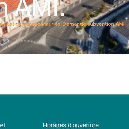
n AMI.
lification garage Mauriès-Demande subvention AMI.
et
Horaires d'ouverture