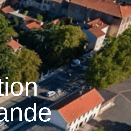
26
°C
Services pratiques
tion
ande