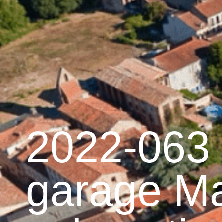
contenu
principal
Accueil
Découvrir G
Graulhet et le cuir
2022-063 
garage M