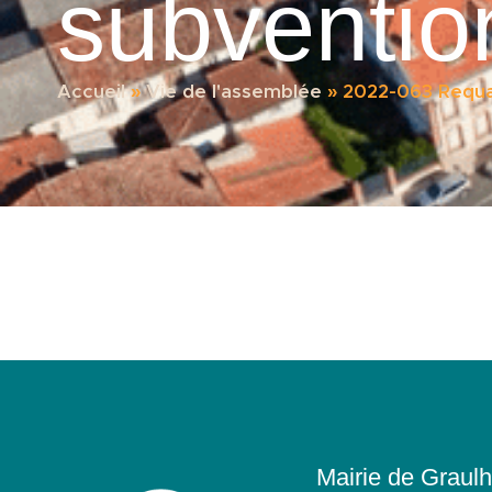
subventio
Accueil
»
Vie de l'assemblée
»
2022-063 Requa
Mairie de Graulh