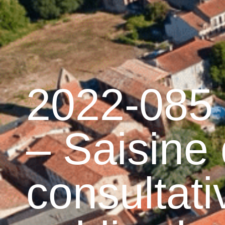
contenu
principal
Accueil
Découvrir 
Graulhet et le cuir
2022-085 
– Saisine
consultati