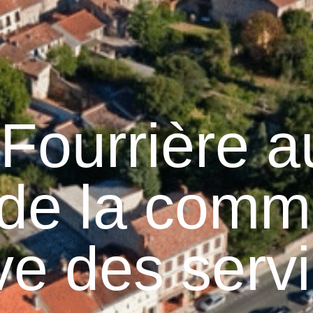
Graulhet
Vie municipale
Graulhet au quotidie
Fourrière a
 de la comm
ve des serv