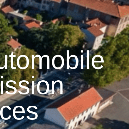
12
°C
n
Services pratiques
utomobile
ission
ices