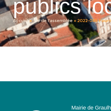
publics lo
Accueil
»
Vie de l'assemblée
»
2022-085 Fourri
Mairie de Graulh