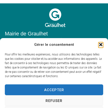
Mairie de Graulhet
Place Elie Théophile,
Gérer le consentement
81300 Graulhet
05 63 42 85 50
Pour offrir les meilleures expériences, nous utilisons des technologies telles
que les cookies pour stocker et/ou accéder aux informations des appareils. Le
mairie@mairie-graulhet.fr
fait de consentir à ces technologies nous permettra de traiter des données
Horaires d'ouverture
telles que le comportement de navigation ou les ID uniques sur ce site. Le fait
de ne pas consentir ou de retirer son consentement peut avoir un effet négatif
Du lundi au vendredi :
sur certaines caractéristiques et fonctions.
8h00 – 12h00 et 13h30 – 17h30
Fermé le samedi et dimanche
ACCEPTER
REFUSER