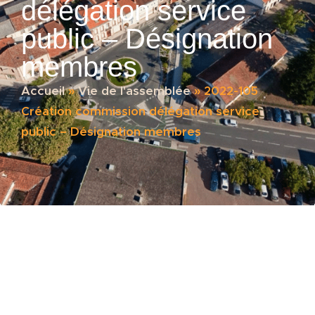
délégation service
public – Désignation
membres
Accueil
»
Vie de l'assemblée
»
2022-105
Création commission délégation service
public – Désignation membres