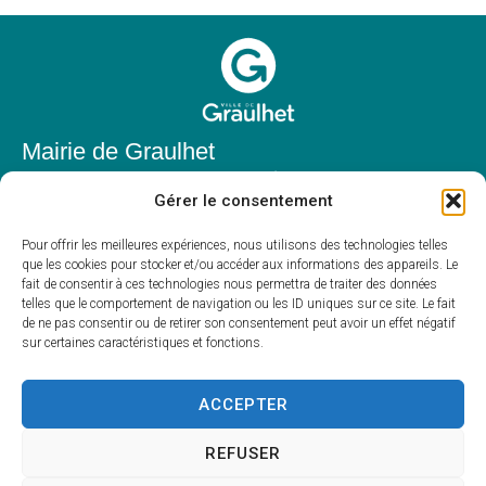
Mairie de Graulhet
Place Elie Théophile,
Gérer le consentement
81300 Graulhet
05 63 42 85 50
Pour offrir les meilleures expériences, nous utilisons des technologies telles
que les cookies pour stocker et/ou accéder aux informations des appareils. Le
mairie@mairie-graulhet.fr
fait de consentir à ces technologies nous permettra de traiter des données
Horaires d'ouverture
telles que le comportement de navigation ou les ID uniques sur ce site. Le fait
de ne pas consentir ou de retirer son consentement peut avoir un effet négatif
Du lundi au vendredi :
sur certaines caractéristiques et fonctions.
8h00 – 12h00 et 13h30 – 17h30
Fermé le samedi et dimanche
ACCEPTER
REFUSER