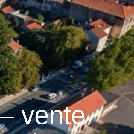
17
°C
n
Services pratiques
 – vente