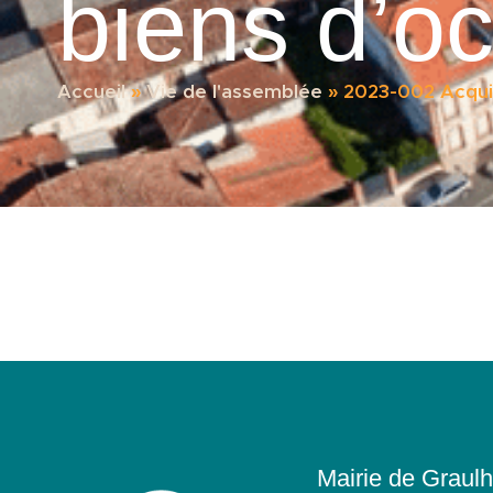
biens d’o
Accueil
»
Vie de l'assemblée
»
2023-002 Acquis
Mairie de Graulh