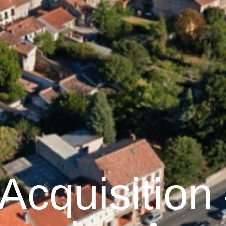
Graulhet
Vie municipale
Graulhet au quotidie
Acquisition