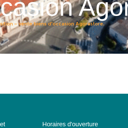
ccasion Agor
ition – vente biens d’occasion Agorastore.
et
Horaires d'ouverture