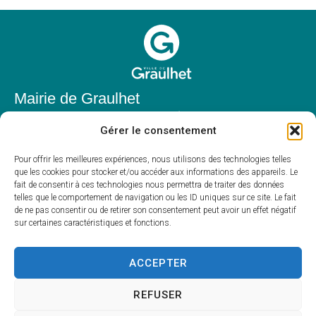
Mairie de Graulhet
Place Elie Théophile,
Gérer le consentement
81300 Graulhet
05 63 42 85 50
Pour offrir les meilleures expériences, nous utilisons des technologies telles
que les cookies pour stocker et/ou accéder aux informations des appareils. Le
mairie@mairie-graulhet.fr
fait de consentir à ces technologies nous permettra de traiter des données
Horaires d'ouverture
telles que le comportement de navigation ou les ID uniques sur ce site. Le fait
de ne pas consentir ou de retirer son consentement peut avoir un effet négatif
Du lundi au vendredi :
sur certaines caractéristiques et fonctions.
8h00 – 12h00 et 13h30 – 17h30
Fermé le samedi et dimanche
ACCEPTER
REFUSER