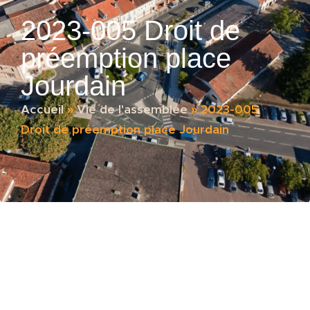
2023-005 Droit de
préemption place
Jourdain
Accueil
»
Vie de l'assemblée
»
2023-005
Droit de préemption place Jourdain