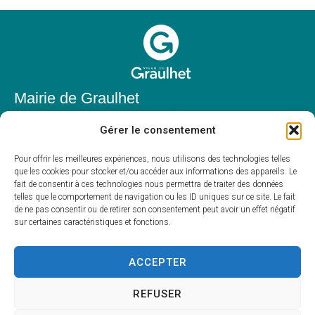
Mairie de Graulhet
Place Elie Théophile,
Gérer le consentement
81300 Graulhet
05 63 42 85 50
Pour offrir les meilleures expériences, nous utilisons des technologies telles
que les cookies pour stocker et/ou accéder aux informations des appareils. Le
mairie@mairie-graulhet.fr
fait de consentir à ces technologies nous permettra de traiter des données
Horaires d'ouverture
telles que le comportement de navigation ou les ID uniques sur ce site. Le fait
de ne pas consentir ou de retirer son consentement peut avoir un effet négatif
Du lundi au vendredi :
sur certaines caractéristiques et fonctions.
8h00 – 12h00 et 13h30 – 17h30
Fermé le samedi et dimanche
ACCEPTER
REFUSER