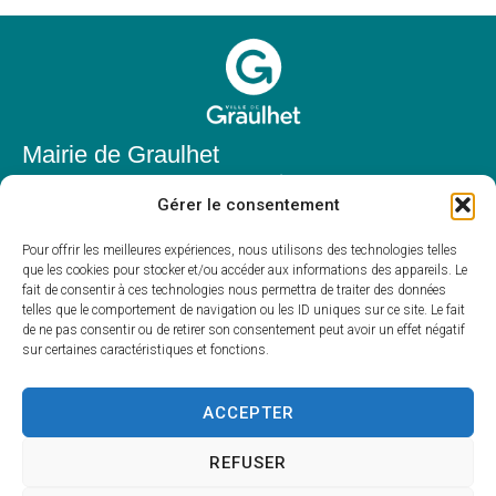
Mairie de Graulhet
Place Elie Théophile,
Gérer le consentement
81300 Graulhet
05 63 42 85 50
Pour offrir les meilleures expériences, nous utilisons des technologies telles
que les cookies pour stocker et/ou accéder aux informations des appareils. Le
mairie@mairie-graulhet.fr
fait de consentir à ces technologies nous permettra de traiter des données
Horaires d'ouverture
telles que le comportement de navigation ou les ID uniques sur ce site. Le fait
de ne pas consentir ou de retirer son consentement peut avoir un effet négatif
Du lundi au vendredi :
sur certaines caractéristiques et fonctions.
8h00 – 12h00 et 13h30 – 17h30
Fermé le samedi et dimanche
ACCEPTER
REFUSER