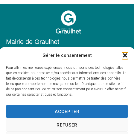
Mairie de Graulhet
Place Elie Théophile,
Gérer le consentement
81300 Graulhet
05 63 42 85 50
Pour offrir les meilleures expériences, nous utilisons des technologies telles
que les cookies pour stocker et/ou accéder aux informations des appareils. Le
mairie@mairie-graulhet.fr
fait de consentir à ces technologies nous permettra de traiter des données
Horaires d'ouverture
telles que le comportement de navigation ou les ID uniques sur ce site. Le fait
de ne pas consentir ou de retirer son consentement peut avoir un effet négatif
Du lundi au vendredi :
sur certaines caractéristiques et fonctions.
8h00 – 12h00 et 13h30 – 17h30
Fermé le samedi et dimanche
ACCEPTER
REFUSER