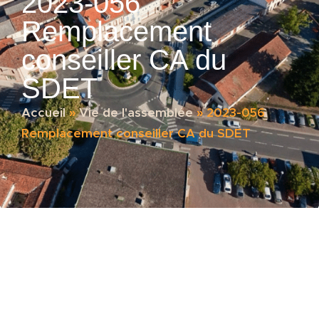
2023-056
Remplacement
conseiller CA du
SDET
Accueil
»
Vie de l'assemblée
»
2023-056
Remplacement conseiller CA du SDET