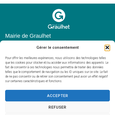
Mairie de Graulhet
Place Elie Théophile,
Gérer le consentement
81300 Graulhet
05 63 42 85 50
Pour offrir les meilleures expériences, nous utilisons des technologies telles
que les cookies pour stocker et/ou accéder aux informations des appareils. Le
mairie@mairie-graulhet.fr
fait de consentir à ces technologies nous permettra de traiter des données
Horaires d'ouverture
telles que le comportement de navigation ou les ID uniques sur ce site. Le fait
de ne pas consentir ou de retirer son consentement peut avoir un effet négatif
Du lundi au vendredi :
sur certaines caractéristiques et fonctions.
8h00 – 12h00 et 13h30 – 17h30
Fermé le samedi et dimanche
ACCEPTER
REFUSER