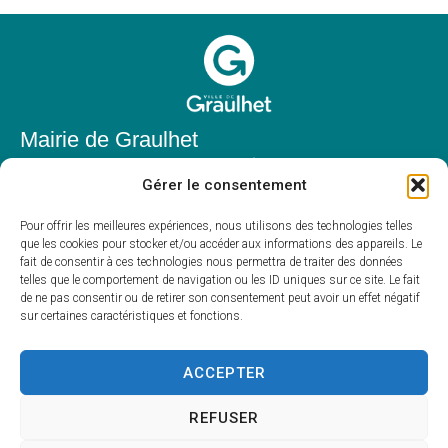
Mairie de Graulhet
Place Elie Théophile,
Gérer le consentement
81300 Graulhet
05 63 42 85 50
Pour offrir les meilleures expériences, nous utilisons des technologies telles
que les cookies pour stocker et/ou accéder aux informations des appareils. Le
mairie@mairie-graulhet.fr
fait de consentir à ces technologies nous permettra de traiter des données
Horaires d'ouverture
telles que le comportement de navigation ou les ID uniques sur ce site. Le fait
de ne pas consentir ou de retirer son consentement peut avoir un effet négatif
Du lundi au vendredi :
sur certaines caractéristiques et fonctions.
8h00 – 12h00 et 13h30 – 17h30
Fermé le samedi et dimanche
ACCEPTER
REFUSER