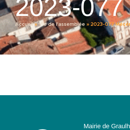
2023-077
Accueil
»
Vie de l'assemblée
»
2023-077 Mécén
Mairie de Graulh