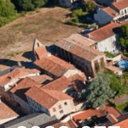
contenu
principal
Accueil
Découvrir 
Graulhet et le cuir