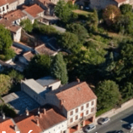
Graulhet
Vie municipale
Graulhet au quotidie