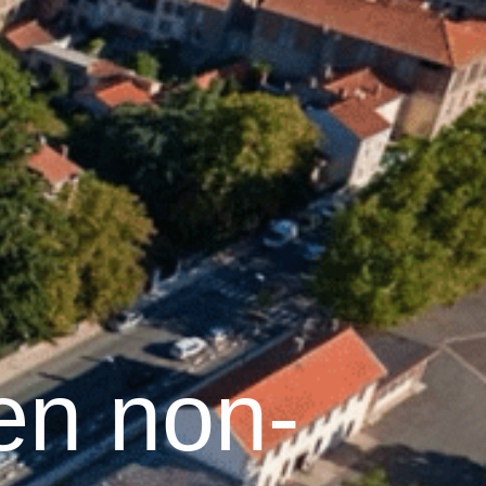
19
°C
n
Services pratiques
en non-