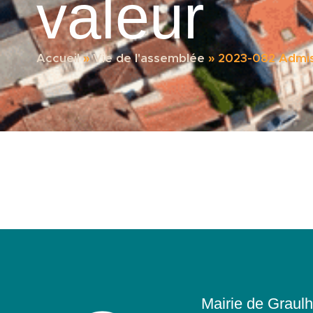
valeur
Accueil
»
Vie de l'assemblée
»
2023-082 Admis
Mairie de Graulh