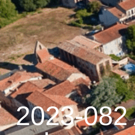
contenu
principal
Accueil
Découvrir 
Graulhet et le cuir
2023-082 