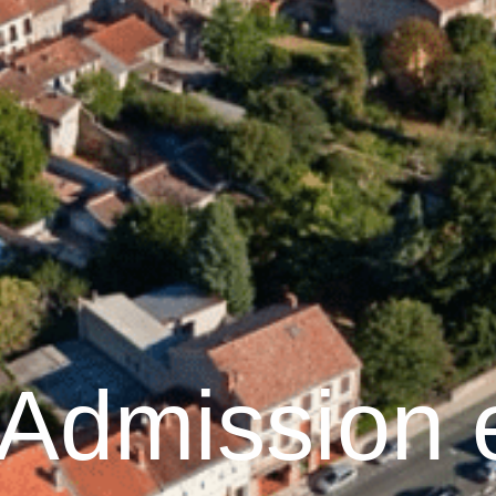
Graulhet
Vie municipale
Graulhet au quotidie
Admission 